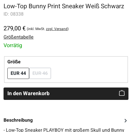
Low-Top Bunny Print Sneaker Weiß Schwarz
ID:
08338
279,00 €
(inkl. MwSt.
zzgl. Versand
)
Größentabelle
Vorrätig
auswählen
Größe
EUR 44
EUR 46
(Diese Option ist zurzeit nicht verfügbar.)
In den Warenkorb
Beschreibung
- Low-Top Sneaker PLAYBOY mit großem Skull und Bunny