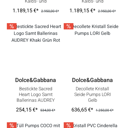
Kalbs- und
Kalbs- und
Krokodilleder Rot
Krokodilleder Grau
1.189,15 €*
1.189,15 €*
2.950,00 €*
2.950,00 €*
Pink Blau
Braun Grün
Dolce&Gabbana
Dolce&Gabbana
Bestickte Sacred
Decollete Kristall
Heart Logo Samt
Seide Pumps LORI
Ballerinas AUDREY
Gelb
Khaki Grün Rot
254,15 €*
636,65 €*
534,00 €*
1.250,00 €*