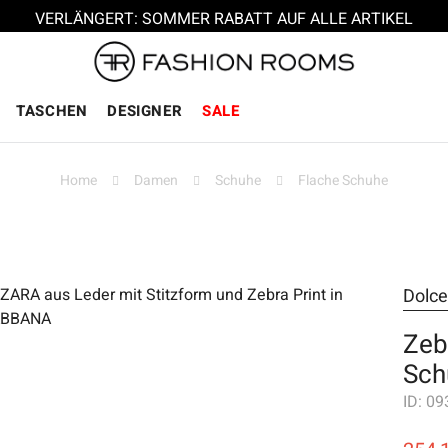
VERLÄNGERT: SOMMER RABATT AUF ALLE ARTIKEL
TASCHEN
DESIGNER
SALE
Home
Damen
Schuhe
Flache Schuhe
Dolc
Zeb
Sch
ID:
09