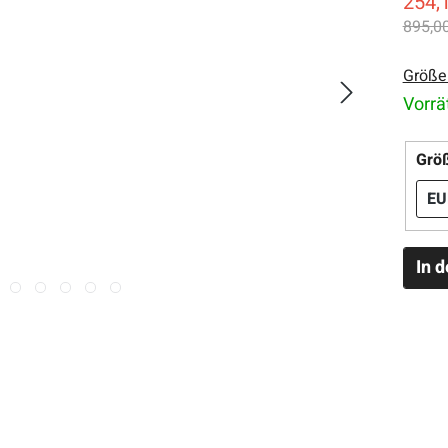
254,
895,00
Größe
Vorrä
Grö
EU
In 