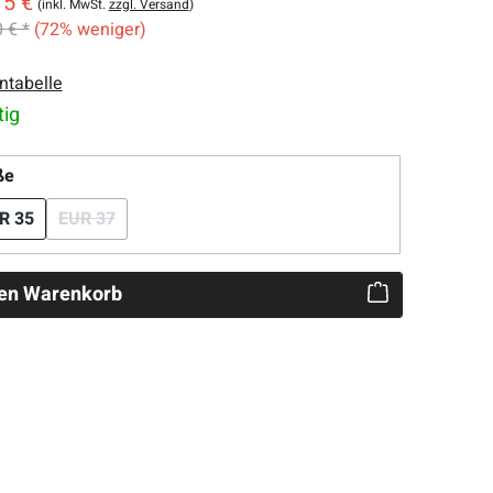
15 €
(inkl. MwSt.
zzgl. Versand
)
 € *
(72% weniger)
ntabelle
tig
auswählen
ße
R 35
EUR 37
(Diese Option ist zurzeit nicht verfügbar.)
den Warenkorb