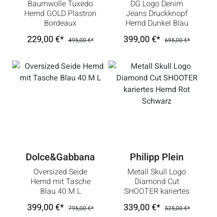
Baumwolle Tuxedo
DG Logo Denim
Hemd GOLD Plastron
Jeans Druckknopf
Bordeaux
Hemd Dunkel Blau
229,00 €*
399,00 €*
495,00 €*
695,00 €*
Dolce&Gabbana
Philipp Plein
Oversized Seide
Metall Skull Logo
Hemd mit Tasche
Diamond Cut
Blau 40 M L
SHOOTER kariertes
Hemd Rot Schwarz
399,00 €*
339,00 €*
795,00 €*
525,00 €*