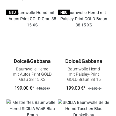
M
NEU
NEU
Dolce&Gabbana
Dolce&Gabbana
Baumwolle Hemd
Baumwolle Hemd
mit Autos Print GOLD
mit Paisley-Print
Grau 38 15 XS
GOLD Braun 38 15
XS
199,00 €*
199,00 €*
445,00 €*
445,00 €*