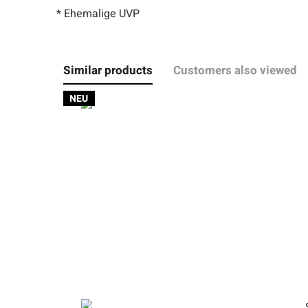
* Ehemalige UVP
Similar products
Customers also viewed
NEU