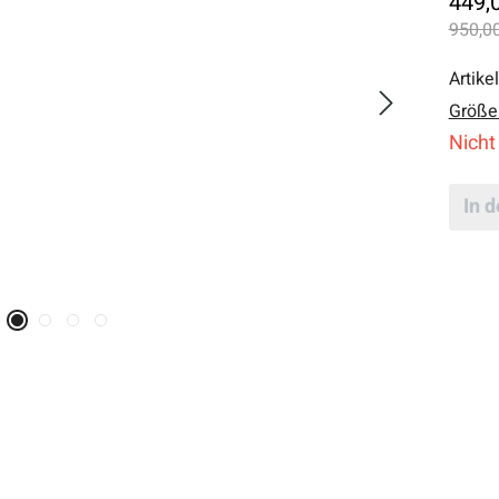
449,
950,00
Artike
Größe
Nicht
In 