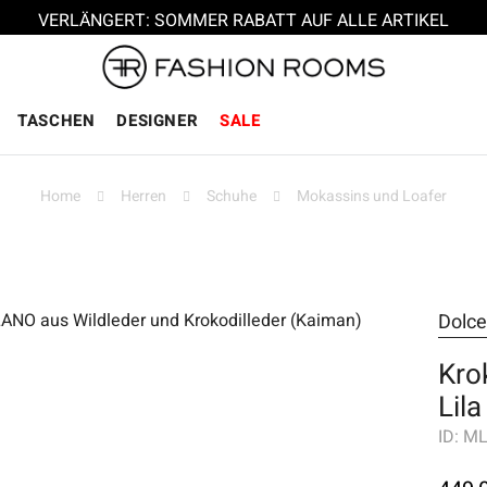
VERLÄNGERT: SOMMER RABATT AUF ALLE ARTIKEL
TASCHEN
DESIGNER
SALE
Home
Herren
Schuhe
Mokassins und Loafer
Dolc
Kro
Lila
ID:
ML