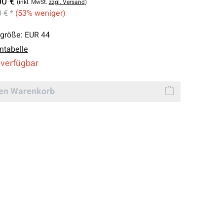
00 €
(inkl. MwSt.
zzgl. Versand
)
 € *
(53% weniger)
lgröße:
EUR 44
ntabelle
 verfügbar
den Warenkorb