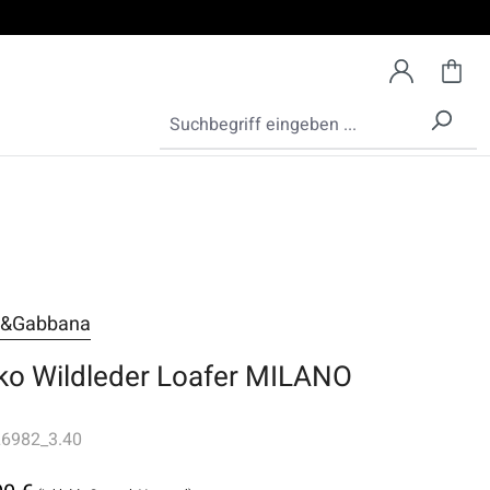
e&Gabbana
ko Wildleder Loafer MILANO
6982_3.40