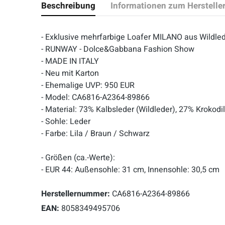
Beschreibung
Informationen zum Herstelle
- Exklusive mehrfarbige Loafer MILANO aus Wildl
- RUNWAY - Dolce&Gabbana Fashion Show
- MADE IN ITALY
- Neu mit Karton
- Ehemalige UVP: 950 EUR
- Model: CA6816-A2364-89866
- Material: 73% Kalbsleder (Wildleder), 27% Krokodi
- Sohle: Leder
- Farbe: Lila / Braun / Schwarz
- Größen (ca.-Werte):
- EUR 44: Außensohle: 31 cm, Innensohle: 30,5 cm
Herstellernummer:
CA6816-A2364-89866
EAN:
8058349495706