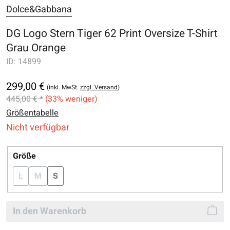
Dolce&Gabbana
DG Logo Stern Tiger 62 Print Oversize T-Shirt
Grau Orange
ID:
14899
299,00 €
(inkl. MwSt.
zzgl. Versand
)
445,00 € *
(33% weniger)
Größentabelle
Nicht verfügbar
auswählen
Größe
L
M
S
(Diese Option ist zurzeit nicht verfügbar.)
(Diese Option ist zurzeit nicht verfügbar.)
(Diese Option ist zurzeit nicht verfügbar.)
In den Warenkorb