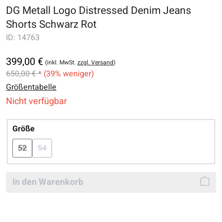
DG Metall Logo Distressed Denim Jeans
Shorts Schwarz Rot
ID:
14763
399,00 €
(inkl. MwSt.
zzgl. Versand
)
650,00 € *
(39% weniger)
Größentabelle
Nicht verfügbar
auswählen
Größe
52
54
(Diese Option ist zurzeit nicht verfügbar.)
(Diese Option ist zurzeit nicht verfügbar.)
In den Warenkorb