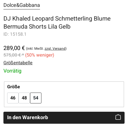
Dolce&Gabbana
DJ Khaled Leopard Schmetterling Blume
Bermuda Shorts Lila Gelb
ID:
15158.1
289,00 €
(inkl. MwSt.
zzgl. Versand
)
575,00 € *
(50% weniger)
Größentabelle
Vorrätig
auswählen
Größe
46
48
54
In den Warenkorb