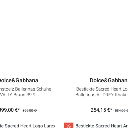
Dolce&Gabbana
Dolce&Gabban
nstpelz Ballerinas Schuhe
Bestickte Sacred Heart L
VALLY Braun 39 9
Ballerinas AUDREY Khaki 
399,00 €*
254,15 €*
399,00 €*
534,00 