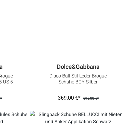
a
Dolce&Gabbana
Brogue
Disco Ball Stil Leder Brogue
5 US 5
Schuhe BOY Silber
369,00 €*
€*
695,00 €*