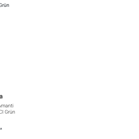
a
 Amanti
CI Grün
€*