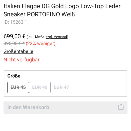
Italien Flagge DG Gold Logo Low-Top Leder
Sneaker PORTOFINO Weiß
ID:
15263.1
699,00 €
(inkl. MwSt.
zzgl. Versand
)
895,00 € *
(22% weniger)
Größentabelle
Nicht verfügbar
auswählen
Größe
EUR 45
EUR 46
EUR 47
(Diese Option ist zurzeit nicht verfügbar.)
(Diese Option ist zurzeit nicht verfügbar.)
(Diese Option ist zurzeit nicht verfüg
In den Warenkorb