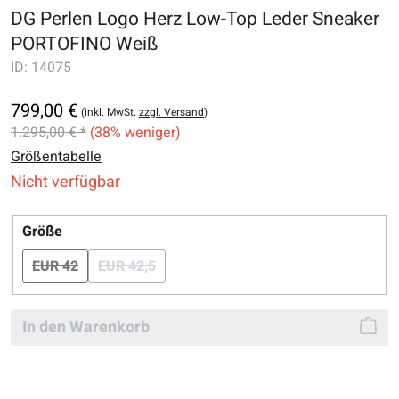
DG Perlen Logo Herz Low-Top Leder Sneaker
PORTOFINO Weiß
ID:
14075
799,00 €
(inkl. MwSt.
zzgl. Versand
)
1.295,00 € *
(38% weniger)
Größentabelle
Nicht verfügbar
auswählen
Größe
EUR 42
EUR 42,5
(Diese Option ist zurzeit nicht verfügbar.)
(Diese Option ist zurzeit nicht verfügbar.)
In den Warenkorb