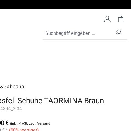
e&Gabbana
bsfell Schuhe TAORMINA Braun
4394_3.34
00 €
(inkl. MwSt.
zzgl. Versand
)
 € *
(60% weniger)