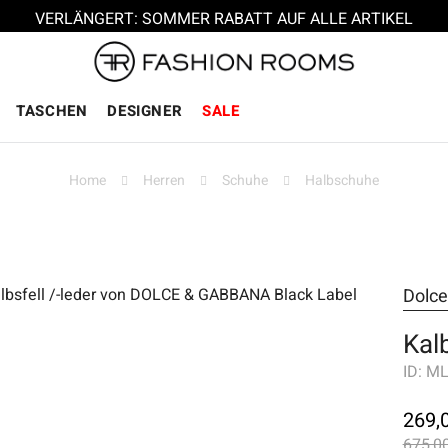
VERLÄNGERT: SOMMER RABATT AUF ALLE ARTIKEL
TASCHEN
DESIGNER
SALE
Home
Herren
Schuhe
Halbschuhe
Dolc
Kal
ID:
ML
269,
675,00