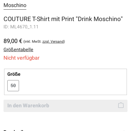
Moschino
COUTURE T-Shirt mit Print "Drink Moschino"
ID:
ML4670_1.11
89,00 €
(inkl. MwSt.
zzgl. Versand
)
Größentabelle
Nicht verfügbar
auswählen
Größe
50
(Diese Option ist zurzeit nicht verfügbar.)
In den Warenkorb