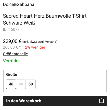
Dolce&Gabbana
Sacred Heart Herz Baumwolle T-Shirt
Schwarz Weiß
ID:
15077.1
229,00 €
(inkl. MwSt.
zzgl. Versand
)
260,00 € *
(12% weniger)
Größentabelle
Vorrätig
auswählen
Größe
46
48
50
(Diese Option ist zurzeit nicht verfügbar.)
In den Warenkorb