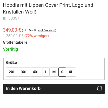
Hoodie mit Lippen Cover Print, Logo und
Kristallen Weiß
ID:
08357
349,00 €
(inkl. MwSt.
zzgl. Versand
)
1.250,00 € *
(72% weniger)
Größentabelle
Vorrätig
auswählen
Größe
2XL
3XL
4XL
L
M
S
XL
In den Warenkorb