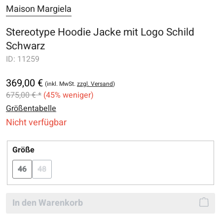
Maison Margiela
Stereotype Hoodie Jacke mit Logo Schild
Schwarz
ID:
11259
369,00 €
(inkl. MwSt.
zzgl. Versand
)
675,00 € *
(45% weniger)
Größentabelle
Nicht verfügbar
auswählen
Größe
46
48
(Diese Option ist zurzeit nicht verfügbar.)
(Diese Option ist zurzeit nicht verfügbar.)
In den Warenkorb