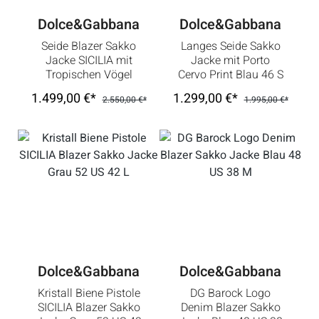
Dolce&Gabbana
Dolce&Gabbana
Seide Blazer Sakko
Langes Seide Sakko
Jacke SICILIA mit
Jacke mit Porto
Tropischen Vögel
Cervo Print Blau 46 S
Print Schwarz Grün
M
1.499,00 €*
1.299,00 €*
2.550,00 €*
1.995,00 €*
48 M
Dolce&Gabbana
Dolce&Gabbana
Kristall Biene Pistole
DG Barock Logo
SICILIA Blazer Sakko
Denim Blazer Sakko