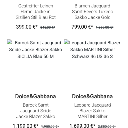
Gestreifter Leinen
Blumen Jacquard
Hemd Jacke in
Samt Revers Tuxedo
Sizilien Stil Blau Rot
Sakko Jacke Gold
48 M
Pink 44 XS
399,00 €*
799,00 €*
845,00 €*
1.850,00 €*
Dolce&Gabbana
Dolce&Gabbana
Barock Samt
Leopard Jacquard
Jacquard Seide
Blazer Sakko
Jacke Blazer Sakko
MARTINI Silber
SICILIA Blau 50 M
Schwarz 46 US 36 S
1.199,00 €*
1.699,00 €*
1.950,00 €*
2.850,00 €*