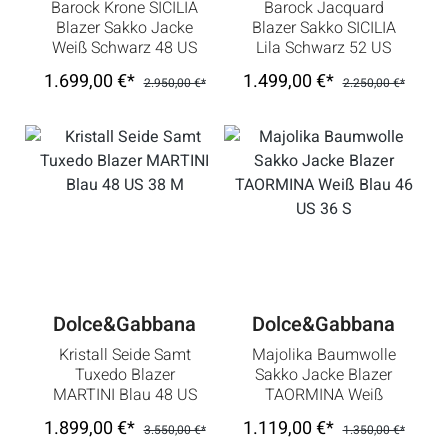
Barock Krone SICILIA
Barock Jacquard
Blazer Sakko Jacke
Blazer Sakko SICILIA
Weiß Schwarz 48 US
Lila Schwarz 52 US
38 M
42 L
1.699,00 €*
1.499,00 €*
2.950,00 €*
2.250,00 €*
Dolce&Gabbana
Dolce&Gabbana
Kristall Seide Samt
Majolika Baumwolle
Tuxedo Blazer
Sakko Jacke Blazer
MARTINI Blau 48 US
TAORMINA Weiß
38 M
Blau 46 US 36 S
1.899,00 €*
1.119,00 €*
3.550,00 €*
1.350,00 €*