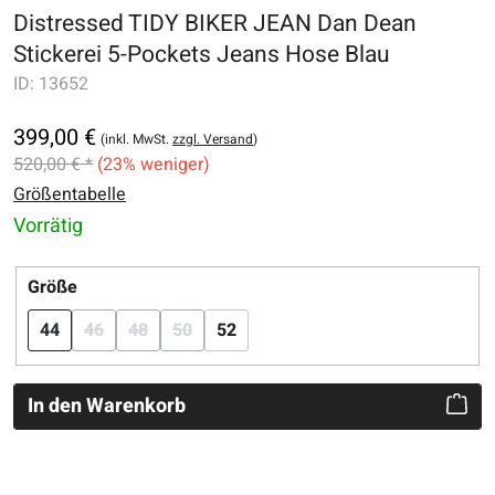
Distressed TIDY BIKER JEAN Dan Dean
Stickerei 5-Pockets Jeans Hose Blau
ID:
13652
399,00 €
(inkl. MwSt.
zzgl. Versand
)
520,00 € *
(23% weniger)
Größentabelle
Vorrätig
auswählen
Größe
44
46
48
50
52
(Diese Option ist zurzeit nicht verfügbar.)
(Diese Option ist zurzeit nicht verfügbar.)
(Diese Option ist zurzeit nicht verfügbar.)
In den Warenkorb