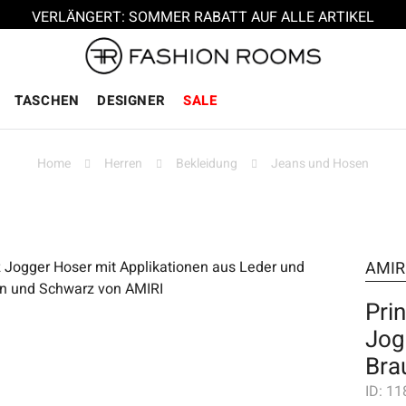
VERLÄNGERT: SOMMER RABATT AUF ALLE ARTIKEL
TASCHEN
DESIGNER
SALE
Home
Herren
Bekleidung
Jeans und Hosen
AMIR
Pri
Jog
Bra
ID:
11