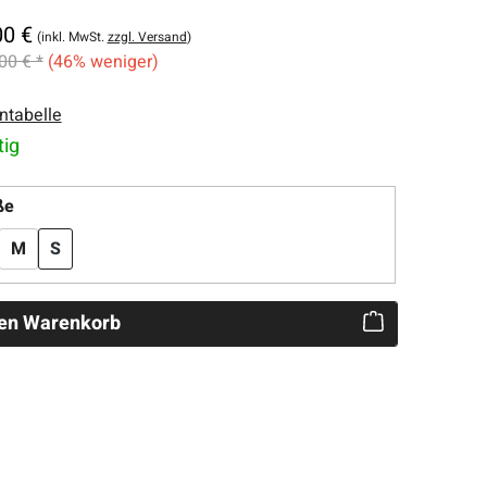
00 €
(inkl. MwSt.
zzgl. Versand
)
00 € *
(46% weniger)
ntabelle
tig
auswählen
ße
M
S
den Warenkorb