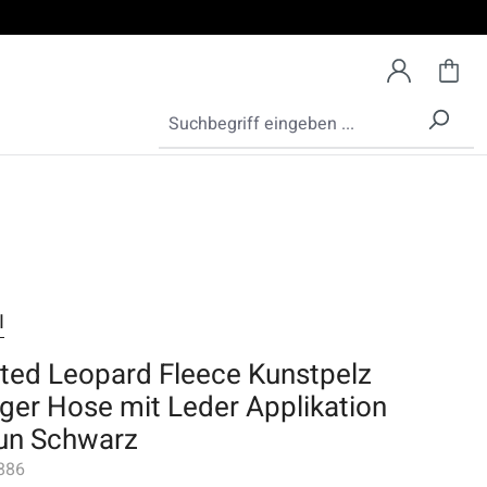
I
nted Leopard Fleece Kunstpelz
ger Hose mit Leder Applikation
un Schwarz
886