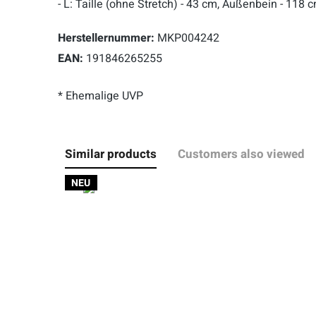
- L: Taille (ohne Stretch) - 43 cm, Außenbein - 118
Herstellernummer:
MKP004242
EAN:
191846265255
* Ehemalige UVP
Similar products
Customers also viewed
NEU