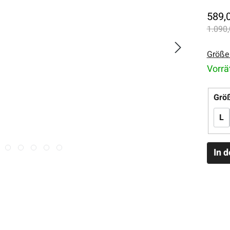
589,
1.090,
Größe
Vorrä
Grö
L
In 