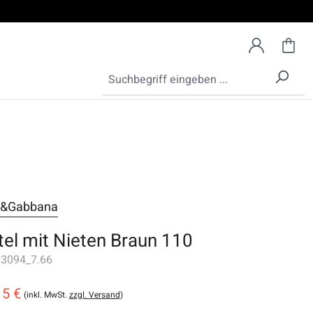
e&Gabbana
tel mit Nieten Braun 110
3094_7.66
15 €
(inkl. MwSt.
zzgl. Versand
)