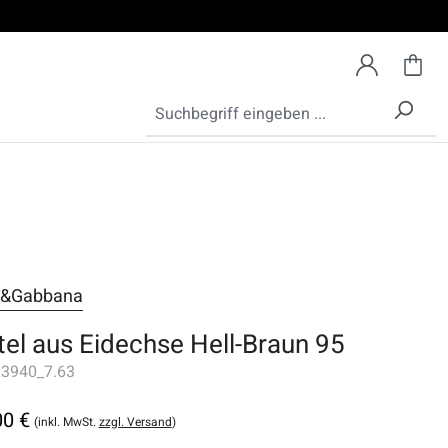
e&Gabbana
tel aus Eidechse Hell-Braun 95
3940_7.63
00 €
(inkl. MwSt.
zzgl. Versand
)