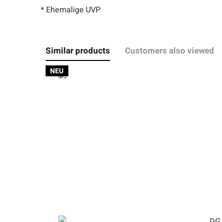
* Ehemalige UVP
Similar products
Customers also viewed
NEU