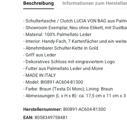
Beschreibung
Informationen zum Herstelle
- Schultertasche / Clutch LUCIA VON BAG aus Pal
- Showroom Exemplar, Neu ohne Etikett, mit Dustba
- Material: 100% Palmellato Leder
- Interior: Handy-Fach, 7 Kartenfächer und ein weit
- Abnehmbarer Schulter-Kette in Gold
- Griff aus Leder
- Dekoratives Schloss mit eingraviertem Logo
- Futter aus Palmellato Leder und Moire
- MADE IN ITALY
- Model: BI0891-AC604-81300
- Farbe: Braun (Testa Di Moro); Lining: Braun
- Abmessungen (L x H x B): ca. 17,5 cm x 11 cm x 
Herstellernummer:
BI0891-AC604-81300
EAN:
8058349758481