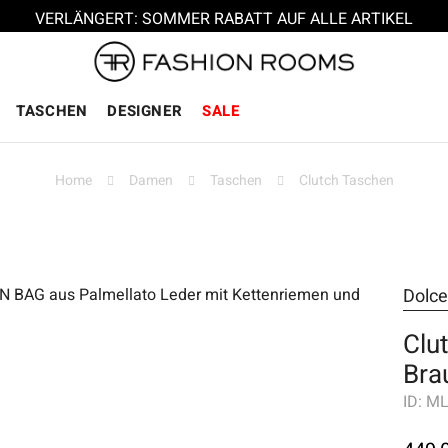
VERLÄNGERT: SOMMER RABATT AUF ALLE ARTIKEL
TASCHEN
DESIGNER
SALE
Home
Damen
Taschen
Clutch Taschen
Dolc
Clu
Bra
ID:
ML