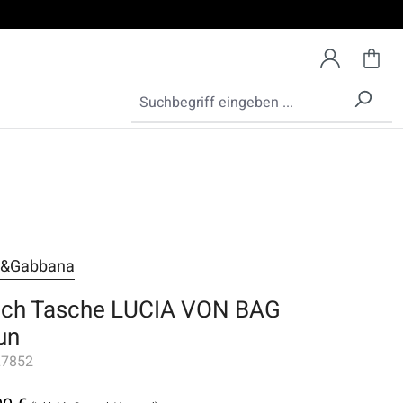
e&Gabbana
tch Tasche LUCIA VON BAG
un
7852