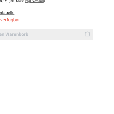
00 €
(inkl. MwSt.
zzgl. Versand
)
ntabelle
 verfügbar
den Warenkorb