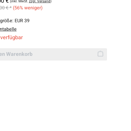
00 €
(inkl. MwSt.
zzgl. Versand
)
00 € *
(56% weniger)
lgröße:
EUR 39
ntabelle
 verfügbar
den Warenkorb