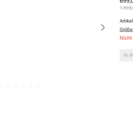
699,
1.595,
Artike
Größe
Nicht
In 