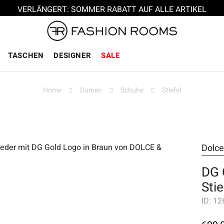
VERLÄNGERT: SOMMER RABATT AUF ALLE ARTIKEL
TASCHEN
DESIGNER
SALE
Home
Damen
Schuhe
Stiefel
Dolc
DG 
Sti
ID:
12