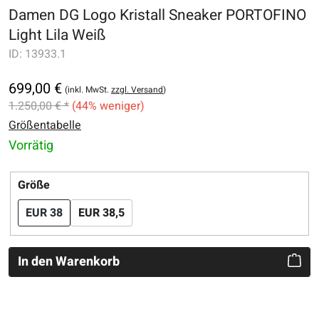
Damen DG Logo Kristall Sneaker PORTOFINO
Light Lila Weiß
ID:
13933.1
699,00 €
(inkl. MwSt.
zzgl. Versand
)
1.250,00 € *
(44% weniger)
Größentabelle
Vorrätig
auswählen
Größe
EUR 38
EUR 38,5
In den Warenkorb