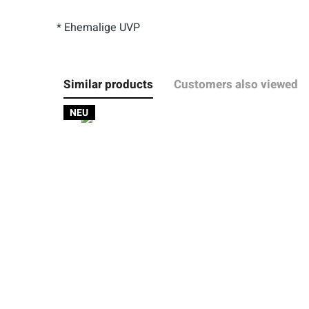
* Ehemalige UVP
Similar products
Customers also viewed
NEU