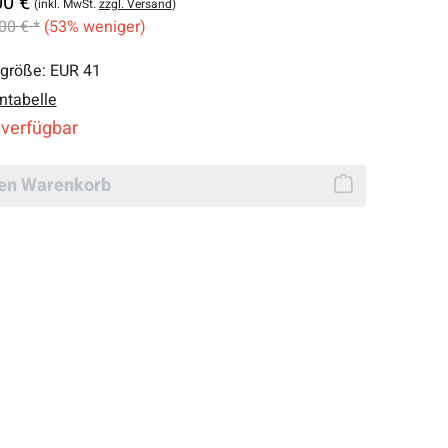
00 €
(inkl. MwSt.
zzgl. Versand
)
00 € *
(53% weniger)
lgröße:
EUR 41
ntabelle
 verfügbar
den Warenkorb