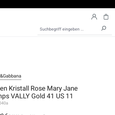
e&Gabbana
len Kristall Rose Mary Jane
ps VALLY Gold 41 US 11
040a