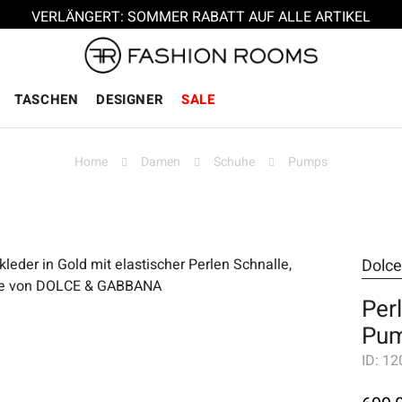
VERLÄNGERT: SOMMER RABATT AUF ALLE ARTIKEL
TASCHEN
DESIGNER
SALE
Home
Damen
Schuhe
Pumps
Dolc
Per
Pum
ID:
12