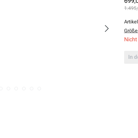
699,
1.495,
Artike
Größe
Nicht
In 