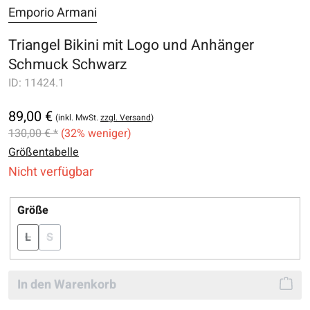
Emporio Armani
Triangel Bikini mit Logo und Anhänger
Schmuck Schwarz
ID:
11424.1
89,00 €
(inkl. MwSt.
zzgl. Versand
)
130,00 € *
(32% weniger)
Größentabelle
Nicht verfügbar
auswählen
Größe
L
S
(Diese Option ist zurzeit nicht verfügbar.)
(Diese Option ist zurzeit nicht verfügbar.)
In den Warenkorb