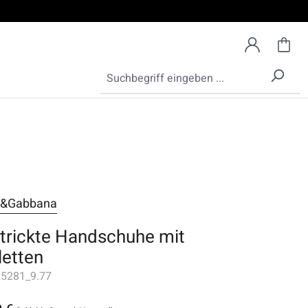
e&Gabbana
trickte Handschuhe mit
letten
5281_9.77