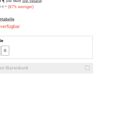
0 €
(inkl. MwSt.
zzgl. Versand
)
 € *
(87% weniger)
ntabelle
 verfügbar
auswählen
ße
S
Diese Option ist zurzeit nicht verfügbar.)
(Diese Option ist zurzeit nicht verfügbar.)
den Warenkorb