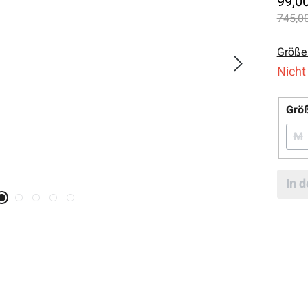
99,0
745,00
Größe
Nicht
Grö
M
(
In 