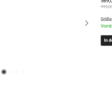
569,
995,00
Größe
Vorrä
In 