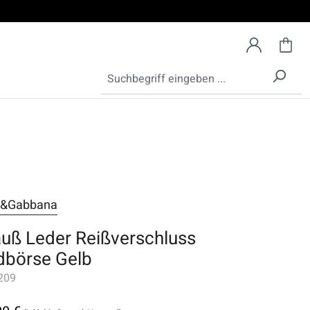
e&Gabbana
auß Leder Reißverschluss
dbörse Gelb
209