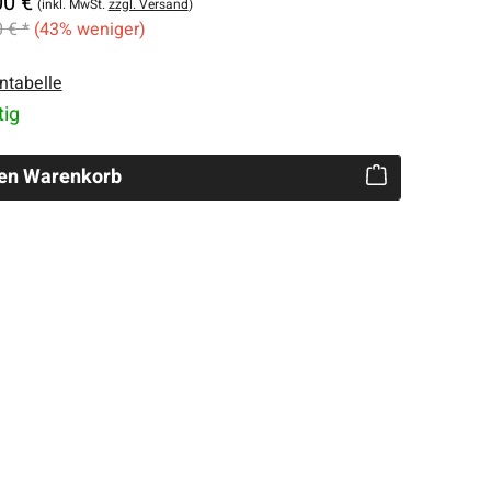
00 €
(inkl. MwSt.
zzgl. Versand
)
 € *
(43% weniger)
ntabelle
tig
den Warenkorb