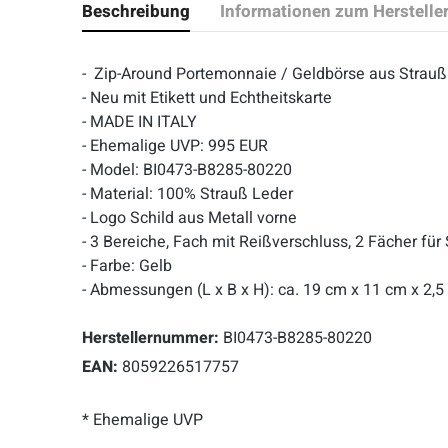
Beschreibung
Informationen zum Herstelle
- Zip-Around Portemonnaie / Geldbörse aus Strau
- Neu mit Etikett und Echtheitskarte
- MADE IN ITALY
- Ehemalige UVP: 995 EUR
- Model: BI0473-B8285-80220
- Material: 100% Strauß Leder
- Logo Schild aus Metall vorne
- 3 Bereiche, Fach mit Reißverschluss, 2 Fächer für
- Farbe: Gelb
- Abmessungen (L x B x H): ca. 19 cm x 11 cm x 2,
Herstellernummer:
BI0473-B8285-80220
EAN:
8059226517757
* Ehemalige UVP