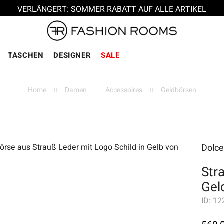
VERLÄNGERT: SOMMER RABATT AUF ALLE ARTIKEL
TASCHEN
DESIGNER
SALE
Home
Damen
Accessoires
Geldbörsen
Dolc
Str
Gel
ID:
12